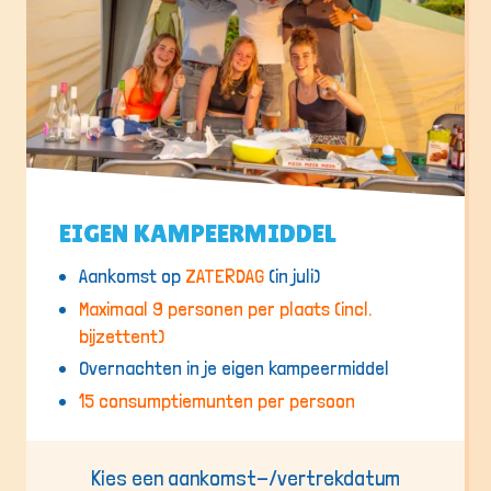
EIGEN KAMPEERMIDDEL
Aankomst op
ZATERDAG
(in juli)
Maximaal 9 personen per plaats (incl.
bijzettent)
Overnachten in je eigen kampeermiddel
15 consumptiemunten per persoon
Kies een aankomst-/vertrekdatum