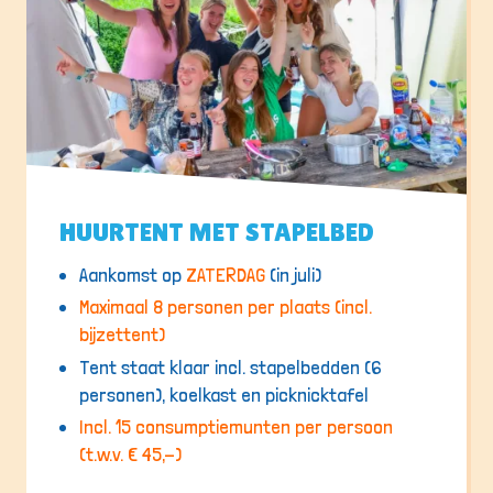
HUURTENT MET STAPELBED
Aankomst op
ZATERDAG
(in juli)
Maximaal 8 personen per plaats (incl.
bijzettent)
Tent staat klaar incl. stapelbedden (6
personen), koelkast en picknicktafel
Incl. 15 consumptiemunten per persoon
(t.w.v. € 45,-)