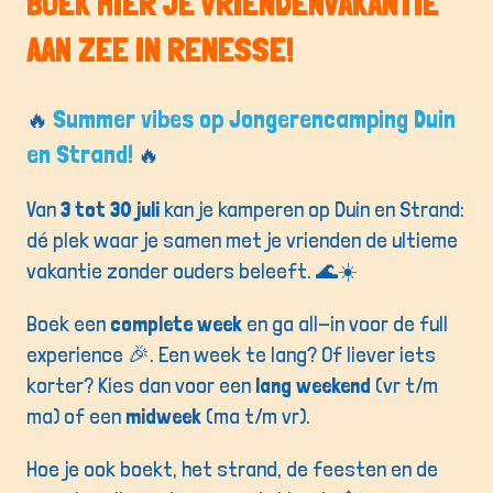
BOEK HIER JE VRIENDENVAKANTIE
AAN ZEE IN RENESSE!
Summer vibes op Jongerencamping Duin
🔥
en Strand!
🔥
Van
3 tot 30 juli
kan je kamperen op Duin en Strand:
dé plek waar je samen met je vrienden de ultieme
vakantie zonder ouders beleeft. 🌊☀️
Boek een
complete week
en ga all-in voor de full
experience 🎉. Een week te lang? Of liever iets
korter? Kies dan voor een
lang weekend
(vr t/m
ma) of een
midweek
(ma t/m vr).
Hoe je ook boekt, het strand, de feesten en de