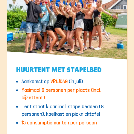
HUURTENT MET STAPELBED
Aankomst op
VRIJDAG
(in juli)
Maximaal 8 personen per plaats (incl.
bijzettent)
Tent staat klaar incl. stapelbedden (6
personen), koelkast en picknicktafel
15 consumptiemunten per persoon