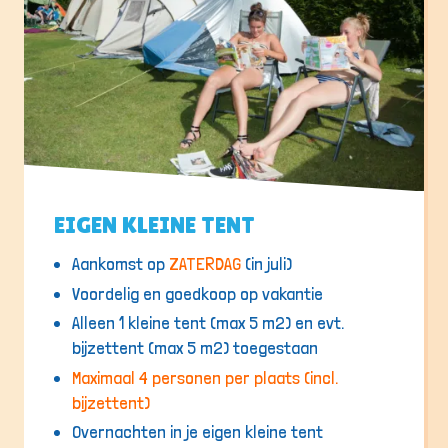
EIGEN KLEINE TENT
Aankomst op
ZATERDAG
(in juli)
Voordelig en goedkoop op vakantie
Alleen 1 kleine tent (max 5 m2) en evt.
bijzettent (max 5 m2) toegestaan
Maximaal 4 personen per plaats (incl.
bijzettent)
Overnachten in je eigen kleine tent