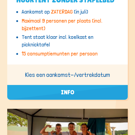
Aankomst op
ZATERDAG
(in juli)
Maximaal 9 personen per plaats (incl.
bijzettent)
Tent staat klaar incl. koelkast en
picknicktafel
15 consumptiemunten per persoon
Kies een aankomst-/vertrekdatum
INFO