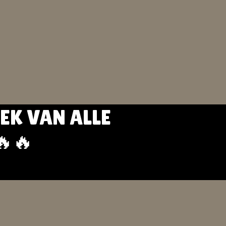
EK VAN ALLE
🔥🔥