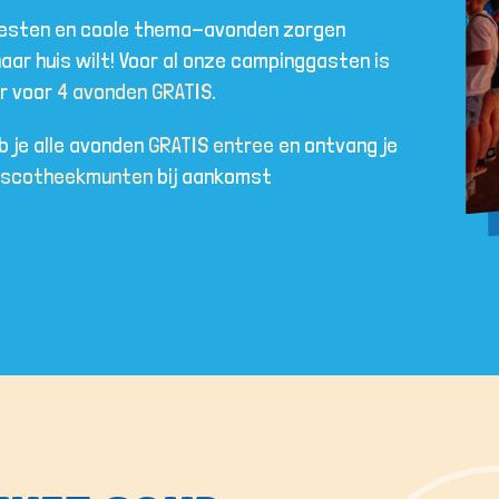
iesten en coole thema-avonden zorgen
aar huis wilt! Voor al onze campinggasten is
r voor
4 avonden GRATIS
.
 je alle avonden
GRATIS entree
en ontvang je
discotheekmunten
bij aankomst