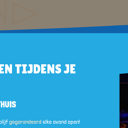
EN TIJDENS JE
THUIS
blijf
gegarandeerd
elke avond open!