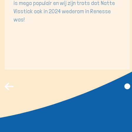
is mega populair en wij zijn trots dat Natte
Visstick ook in 2024 wederom in Renesse
was!