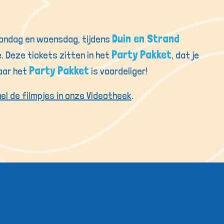
Duin en Strand
 zondag en woensdag, tijdens
Party Pakket
e. Deze tickets zitten in het
, dat je
Party Pakket
maar het
is voordeliger!
el de filmpjes in onze Videotheek
.