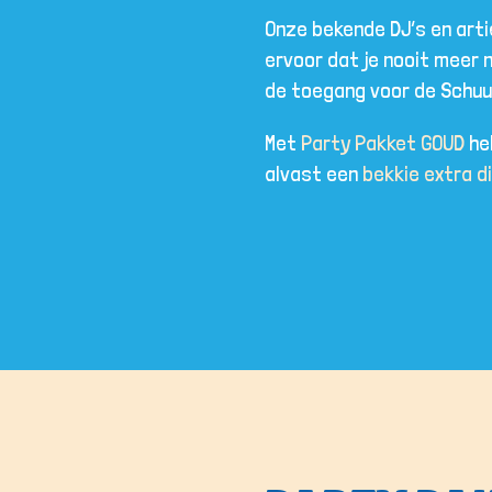
Onze bekende DJ’s en art
ervoor dat je nooit meer n
de toegang voor de Schuu
Met
Party Pakket GOUD
heb
alvast een
bekkie extra 