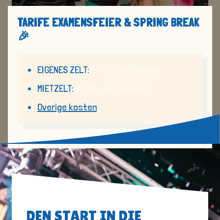
TARIFE EXAMENSFEIER & SPRING BREAK
🎉
EIGENES ZELT:
€ 75,- pro Person
MIETZELT:
€ 100,- pro Person.
Overige kosten
DEN START IN DIE