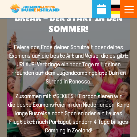
EXAMENPARTY & SPRING
BREAK - DER START IN DEN
SOMMER!
Feiere das Ende deiner Schulzeit oder deines
Examens auf die beste Art und Weise, die es gibt:
URLAUB
! Verbringe ein paar Tage mit deinen
Freunden auf dem Jugendcampingplatz Duin en
Strand in Renesse.
Zusammen mit
#GEKKESHIT
organisieren wir
die beste Examensfeier in den Niederlanden
! Keine
lange Busreise nach Spanien oder ein teures
Flugticket nach Portugal, sondern 4 Tage billiges
Camping in Zeeland!