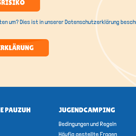
SRISIKO
aten um? Dies ist in unserer Datenschutzerklärung besch
ERKLÄRUNG
DE PAUZUH
JUGENDCAMPING
Bedingungen und Regeln
Häufig gestellte Fragen