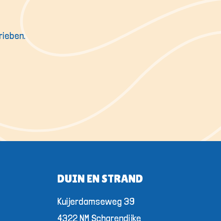
rieben.
DUIN EN STRAND
Kuijerdamseweg 39
4322 NM Scharendijke